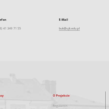
efon
E-Mail
8) 41 349 71 55
buk@ujk.edu.pl
ksy
O Projekcie
Regulamin