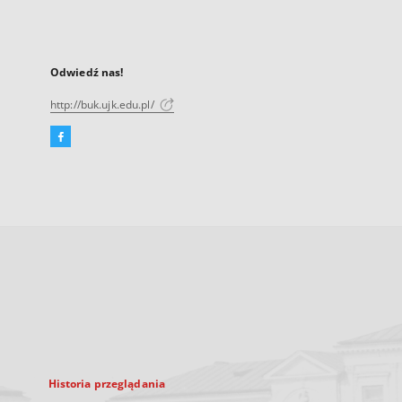
Odwiedź nas!
http://buk.ujk.edu.pl/
Facebook
Link
zewnętrzny,
otworzy
się
w
nowej
karcie
Historia przeglądania