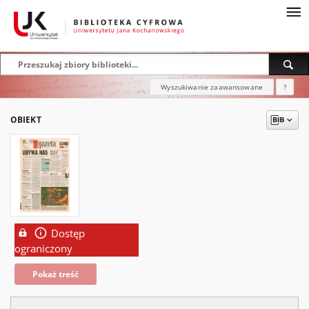
Wyszukiwanie zaawansowane
?
OBIEKT
Dostęp
ograniczony
Pokaż treść