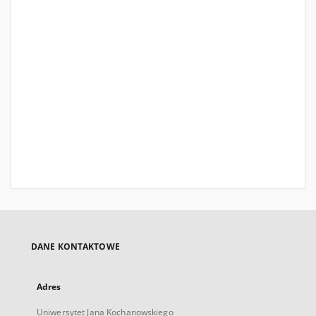
DANE KONTAKTOWE
Adres
Uniwersytet Jana Kochanowskiego