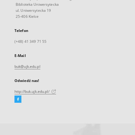
Biblioteka Uniwersytecka
ul. Uniwersytecka 19
25-406 Kielce
Telefon
(+48) 41 349 71 55
E-Mail
buk@ujk.edu.pl
Odwiedź nas!
http://buk.ujk.edu.pl/
Facebook
Link
zewnętrzny,
otworzy
się
w
nowej