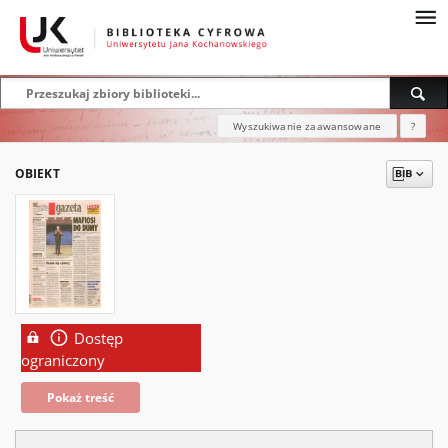
Wyszukiwanie zaawansowane
?
OBIEKT
Dostęp
ograniczony
Pokaż treść