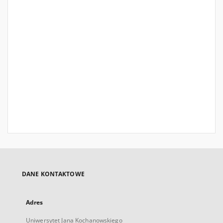
DANE KONTAKTOWE
Adres
Uniwersytet Jana Kochanowskiego