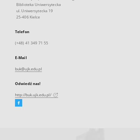
Biblioteka Uniwersytecka
ul. Uniwersytecka 19
25-406 Kielce
Telefon
(+48) 41 349 71 55
E-Mail
buk@ujk.edu.pl
Odwiedź nas!
http://buk.ujk.edu.pl/
Facebook
Link
zewnętrzny,
otworzy
się
w
nowej