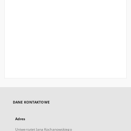
DANE KONTAKTOWE
Adres
Uniwersytet Jana Kochanowskiego