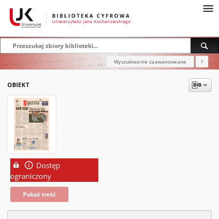
Wyszukiwanie zaawansowane
?
OBIEKT
Dostęp
ograniczony
Pokaż treść