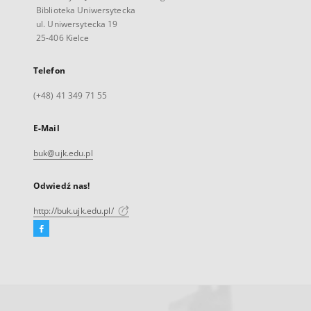
Biblioteka Uniwersytecka
ul. Uniwersytecka 19
25-406 Kielce
Telefon
(+48) 41 349 71 55
E-Mail
buk@ujk.edu.pl
Odwiedź nas!
http://buk.ujk.edu.pl/
Facebook
Link
zewnętrzny,
otworzy
się
w
nowej