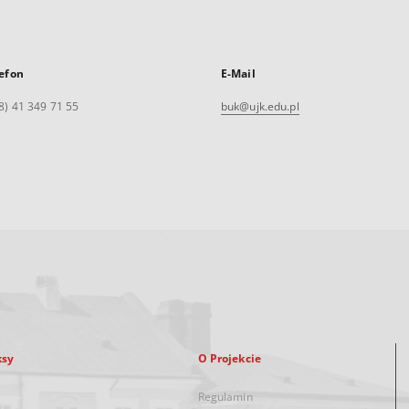
efon
E-Mail
8) 41 349 71 55
buk@ujk.edu.pl
ksy
O Projekcie
Regulamin