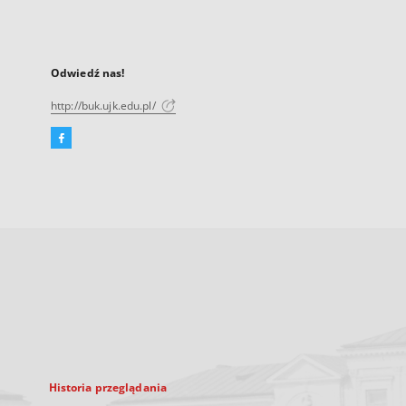
Odwiedź nas!
http://buk.ujk.edu.pl/
Facebook
Link
zewnętrzny,
otworzy
się
w
nowej
karcie
Historia przeglądania