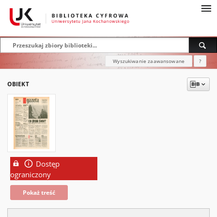
Wyszukiwanie zaawansowane
?
OBIEKT
Dostęp
ograniczony
Pokaż treść