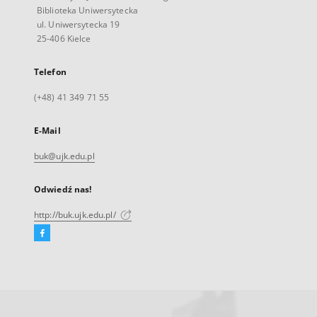
Biblioteka Uniwersytecka
ul. Uniwersytecka 19
25-406 Kielce
Telefon
(+48) 41 349 71 55
E-Mail
buk@ujk.edu.pl
Odwiedź nas!
http://buk.ujk.edu.pl/
Facebook
Link
zewnętrzny,
otworzy
się
w
nowej