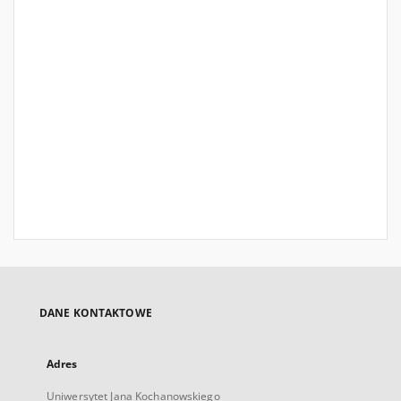
DANE KONTAKTOWE
Adres
Uniwersytet Jana Kochanowskiego