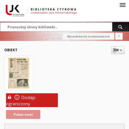
Wyszukiwanie zaawansowane
?
OBIEKT
Dostęp
ograniczony
Pokaż treść