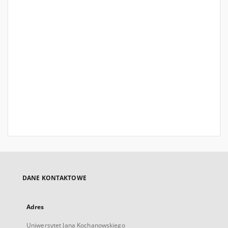
DANE KONTAKTOWE
Adres
Uniwersytet Jana Kochanowskiego