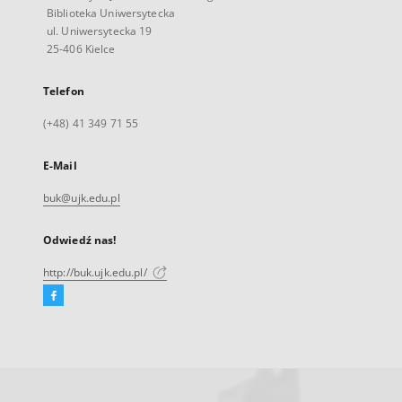
Biblioteka Uniwersytecka
ul. Uniwersytecka 19
25-406 Kielce
Telefon
(+48) 41 349 71 55
E-Mail
buk@ujk.edu.pl
Odwiedź nas!
http://buk.ujk.edu.pl/
Facebook
Link
zewnętrzny,
otworzy
się
w
nowej