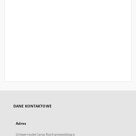
DANE KONTAKTOWE
Adres
Uniwersytet Jana Kochanowskiego