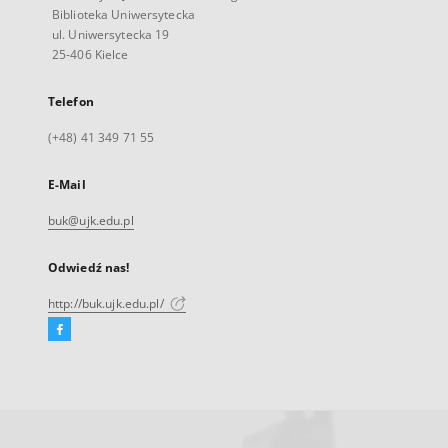
Biblioteka Uniwersytecka
ul. Uniwersytecka 19
25-406 Kielce
Telefon
(+48) 41 349 71 55
E-Mail
buk@ujk.edu.pl
Odwiedź nas!
http://buk.ujk.edu.pl/
Facebook
Link
zewnętrzny,
otworzy
się
w
nowej