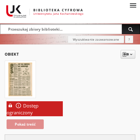
Wyszukiwanie zaawansowane
?
OBIEKT
Dostęp
ograniczony
Pokaż treść