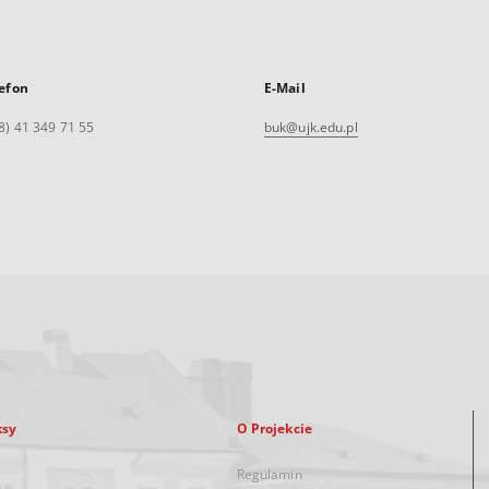
efon
E-Mail
8) 41 349 71 55
buk@ujk.edu.pl
ksy
O Projekcie
Regulamin