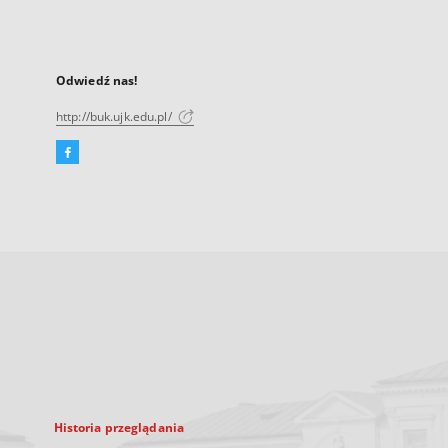
Odwiedź nas!
http://buk.ujk.edu.pl/
Facebook
Link
zewnętrzny,
otworzy
się
w
nowej
karcie
Historia przeglądania