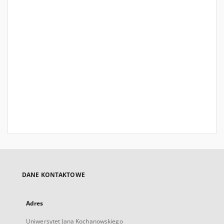
DANE KONTAKTOWE
Adres
Uniwersytet Jana Kochanowskiego