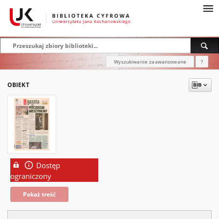
Wyszukiwanie zaawansowane
?
OBIEKT
Dostęp
ograniczony
Pokaż treść