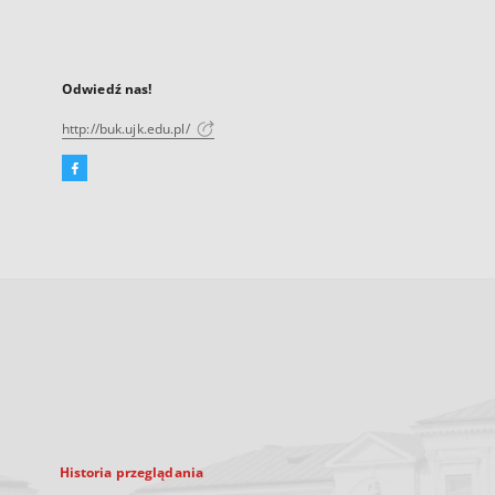
Odwiedź nas!
http://buk.ujk.edu.pl/
Facebook
Link
zewnętrzny,
otworzy
się
w
nowej
karcie
Historia przeglądania