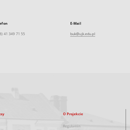
efon
E-Mail
8) 41 349 71 55
buk@ujk.edu.pl
ksy
O Projekcie
Regulamin