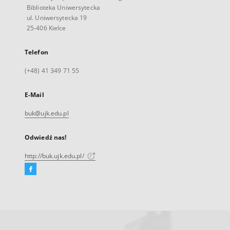
Biblioteka Uniwersytecka
ul. Uniwersytecka 19
25-406 Kielce
Telefon
(+48) 41 349 71 55
E-Mail
buk@ujk.edu.pl
Odwiedź nas!
http://buk.ujk.edu.pl/
Facebook
Link
zewnętrzny,
otworzy
się
w
nowej