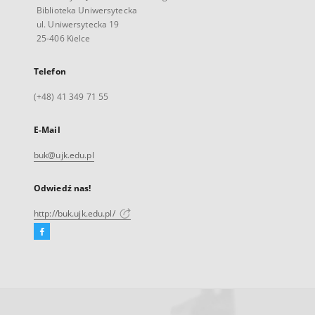
Biblioteka Uniwersytecka
ul. Uniwersytecka 19
25-406 Kielce
Telefon
(+48) 41 349 71 55
E-Mail
buk@ujk.edu.pl
Odwiedź nas!
http://buk.ujk.edu.pl/
Facebook
Link
zewnętrzny,
otworzy
się
w
nowej