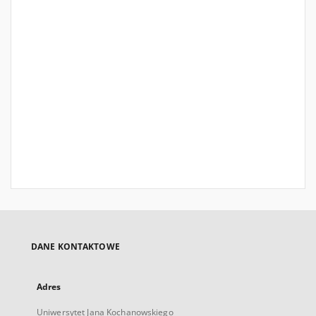
DANE KONTAKTOWE
Adres
Uniwersytet Jana Kochanowskiego