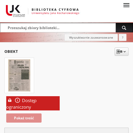
Wyszukiwanie zaawansowane
?
OBIEKT
Dostęp
ograniczony
Pokaż treść