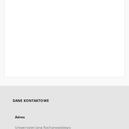
DANE KONTAKTOWE
Adres
Uniwersytet Jana Kochanowskiego