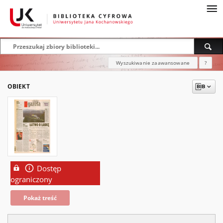
Wyszukiwanie zaawansowane
?
OBIEKT
Dostęp
ograniczony
Pokaż treść