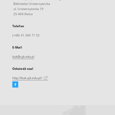
Biblioteka Uniwersytecka
ul. Uniwersytecka 19
25-406 Kielce
Telefon
(+48) 41 349 71 55
E-Mail
buk@ujk.edu.pl
Odwiedź nas!
http://buk.ujk.edu.pl/
Facebook
Link
zewnętrzny,
otworzy
się
w
nowej