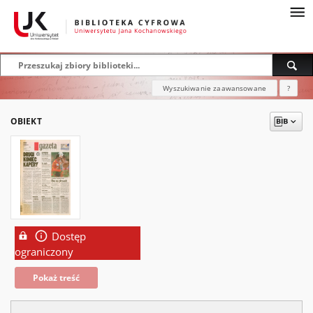
Wyszukiwanie zaawansowane
?
OBIEKT
Dostęp
ograniczony
Pokaż treść