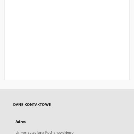
DANE KONTAKTOWE
Adres
Uniwersytet Jana Kochanowskiego