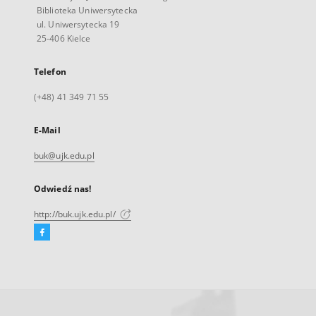
Biblioteka Uniwersytecka
ul. Uniwersytecka 19
25-406 Kielce
Telefon
(+48) 41 349 71 55
E-Mail
buk@ujk.edu.pl
Odwiedź nas!
http://buk.ujk.edu.pl/
Facebook
Link
zewnętrzny,
otworzy
się
w
nowej