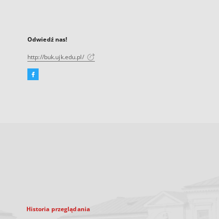
Odwiedź nas!
http://buk.ujk.edu.pl/
Facebook
Link
zewnętrzny,
otworzy
się
w
nowej
karcie
Historia przeglądania