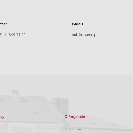
efon
E-Mail
8) 41 349 71 55
buk@ujk.edu.pl
ksy
O Projekcie
Regulamin