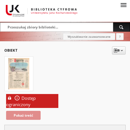
Wyszukiwanie zaawansowane
?
OBIEKT
Dostęp
ograniczony
Pokaż treść