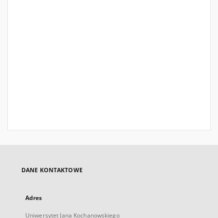
DANE KONTAKTOWE
Adres
Uniwersytet Jana Kochanowskiego