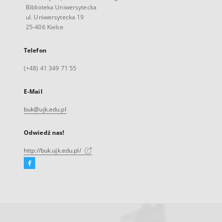
Biblioteka Uniwersytecka
ul. Uniwersytecka 19
25-406 Kielce
Telefon
(+48) 41 349 71 55
E-Mail
buk@ujk.edu.pl
Odwiedź nas!
http://buk.ujk.edu.pl/
Facebook
Link
zewnętrzny,
otworzy
się
w
nowej