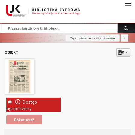
Wyszukiwanie zaawansowane
?
OBIEKT
Dostęp
ograniczony
Pokaż treść