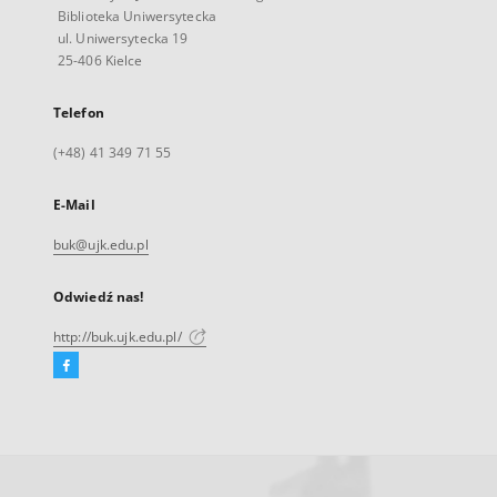
Biblioteka Uniwersytecka
ul. Uniwersytecka 19
25-406 Kielce
Telefon
(+48) 41 349 71 55
E-Mail
buk@ujk.edu.pl
Odwiedź nas!
http://buk.ujk.edu.pl/
Facebook
Link
zewnętrzny,
otworzy
się
w
nowej