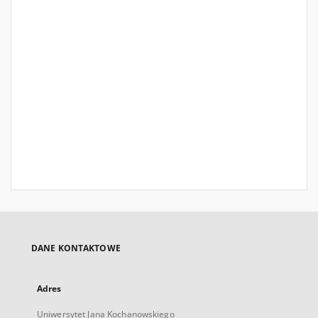
DANE KONTAKTOWE
Adres
Uniwersytet Jana Kochanowskiego