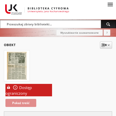
Wyszukiwanie zaawansowane
?
OBIEKT
Dostęp
ograniczony
Pokaż treść