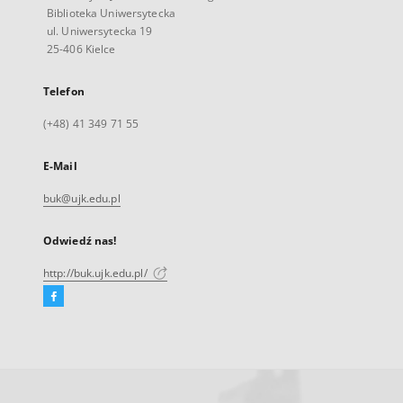
Biblioteka Uniwersytecka
ul. Uniwersytecka 19
25-406 Kielce
Telefon
(+48) 41 349 71 55
E-Mail
buk@ujk.edu.pl
Odwiedź nas!
http://buk.ujk.edu.pl/
Facebook
Link
zewnętrzny,
otworzy
się
w
nowej