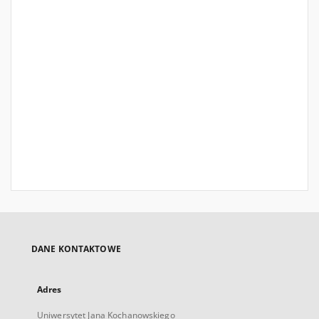
DANE KONTAKTOWE
Adres
Uniwersytet Jana Kochanowskiego