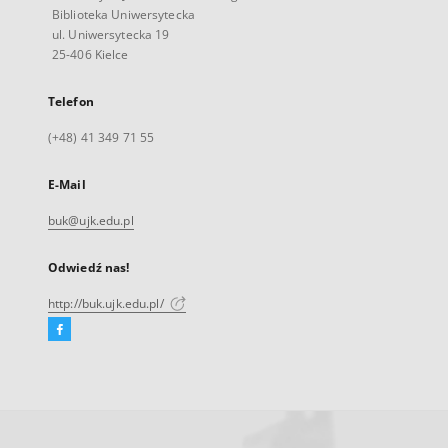
Biblioteka Uniwersytecka
ul. Uniwersytecka 19
25-406 Kielce
Telefon
(+48) 41 349 71 55
E-Mail
buk@ujk.edu.pl
Odwiedź nas!
http://buk.ujk.edu.pl/
Facebook
Link
zewnętrzny,
otworzy
się
w
nowej