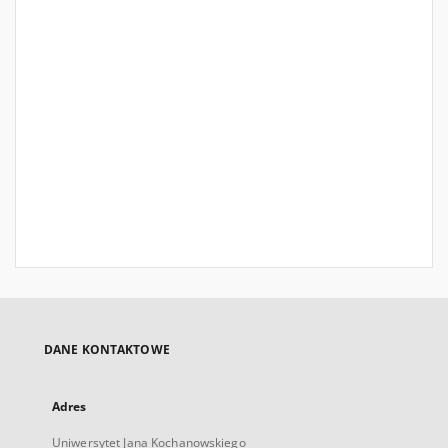
DANE KONTAKTOWE
Adres
Uniwersytet Jana Kochanowskiego