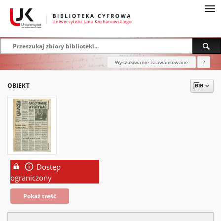
Wyszukiwanie zaawansowane
?
OBIEKT
Dostęp
ograniczony
Pokaż treść