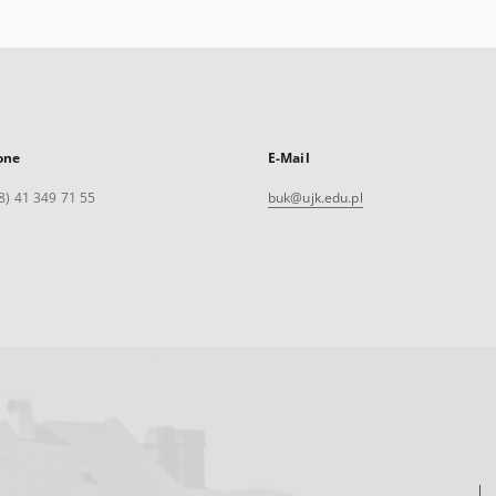
one
E-Mail
8) 41 349 71 55
buk@ujk.edu.pl