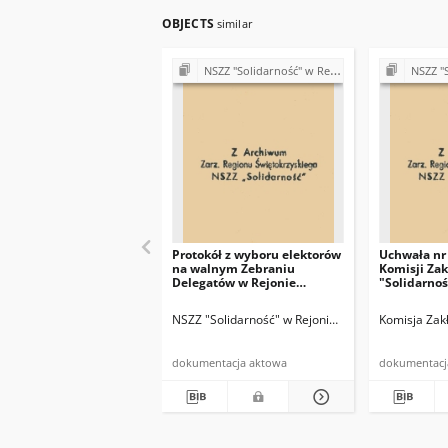
OBJECTS
similar
NSZZ "Solidarność" w Rejonie Budowy Dróg w Kielcach (Komisje Oddziałowe, wybory, sprawy pracownicze)
NSZZ "Solidarno
Protokół z wyboru elektorów
Uchwała nr 
na walnym Zebraniu
Komisji Za
Delegatów w Rejonie
"Solidarnoś
Budowy Dróg w Kielcach
r.
NSZZ "Solidarność" w Rejonie Budowy Dróg w Kie
Komisja Zak
dokumentacja aktowa