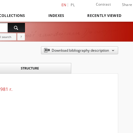
Contrast
Share
EN
PL
COLLECTIONS
INDEXES
RECENTLY VIEWED
 search
?
Download bibliography description
STRUCTURE
981 r.