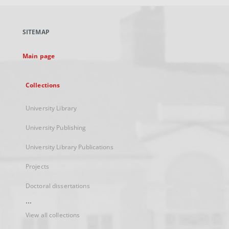
open
in
a
SITEMAP
new
tab
Main page
Collections
University Library
University Publishing
University Library Publications
Projects
Doctoral dissertations
...
View all collections