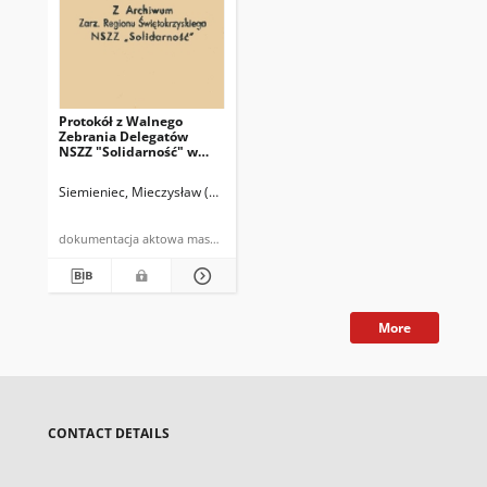
Protokół z Walnego
Zebrania Delegatów
NSZZ "Solidarność" w
RBD Kielce z dnia
18.02.1981 r.
Siemieniec, Mieczysław (przewodniczący zebrania)
Bałdyga, Henryk (p
dokumentacja aktowa maszynopis
More
CONTACT DETAILS