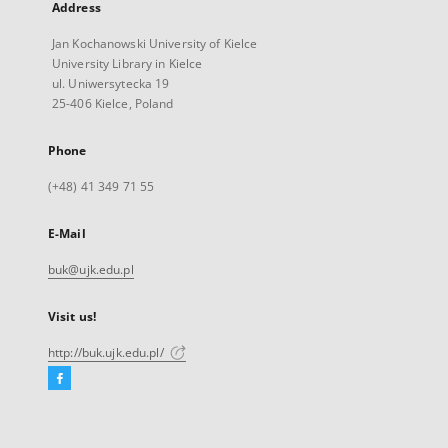
Address
Jan Kochanowski University of Kielce
University Library in Kielce
ul. Uniwersytecka 19
25-406 Kielce, Poland
Phone
(+48) 41 349 71 55
E-Mail
buk@ujk.edu.pl
Visit us!
http://buk.ujk.edu.pl/
Facebook
External
link,
will