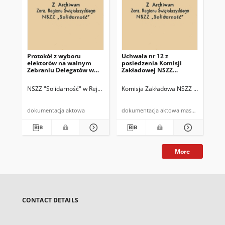
Protokół z wyboru
Uchwała nr 12 z
Uch
elektorów na walnym
posiedzenia Komisji
pos
Zebraniu Delegatów w
Zakładowej NSZZ
Za
Rejonie Budowy Dróg w
"Solidarność" w dn.
"So
Kielcach
27.07.81 r.
13.
NSZZ "Solidarność" w Rejonie Budowy Dróg w Kielcach
Komisja Zakładowa NSZZ "Solidarnoś
Komisja Zakład
Kom
dokumentacja aktowa
dokumentacja aktowa maszynopis
More
CONTACT DETAILS