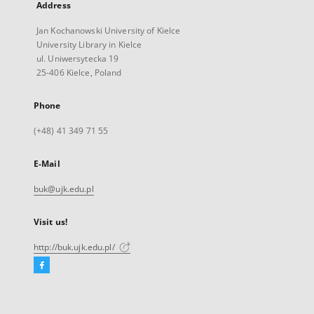
Address
Jan Kochanowski University of Kielce
University Library in Kielce
ul. Uniwersytecka 19
25-406 Kielce, Poland
Phone
(+48) 41 349 71 55
E-Mail
buk@ujk.edu.pl
Visit us!
http://buk.ujk.edu.pl/
Facebook
External
link,
will