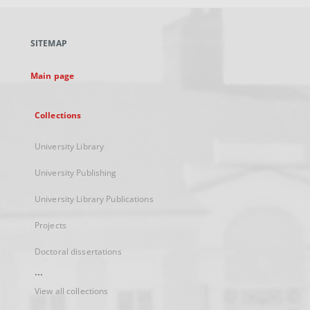
open
in
a
SITEMAP
new
tab
Main page
Collections
University Library
University Publishing
University Library Publications
Projects
Doctoral dissertations
...
View all collections