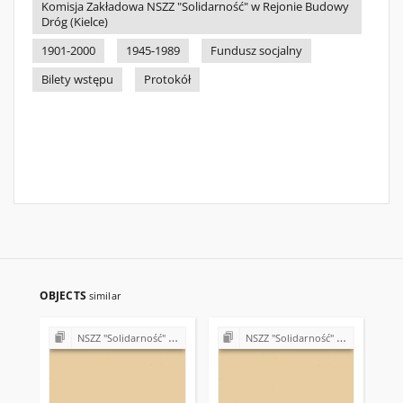
Komisja Zakładowa NSZZ "Solidarność" w Rejonie Budowy
Dróg (Kielce)
1901-2000
1945-1989
Fundusz socjalny
Bilety wstępu
Protokół
OBJECTS
similar
NSZZ "Solidarność" w Rejonie Budowy Dróg w Kielcach (Komisje Oddziałowe, wybory, sprawy pracownicze)
NSZZ "Solidarność" w Rejonie Budowy Dróg w Kielcach