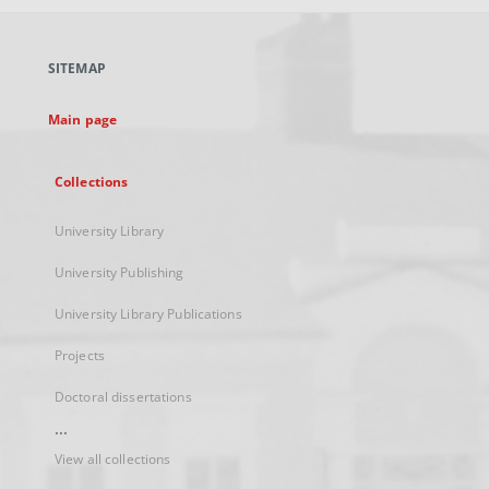
open
in
a
SITEMAP
new
tab
Main page
Collections
University Library
University Publishing
University Library Publications
Projects
Doctoral dissertations
...
View all collections