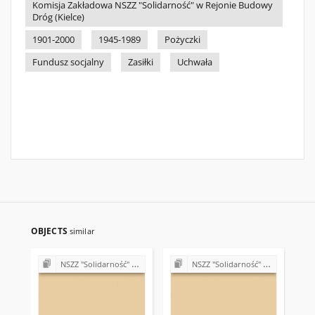
Komisja Zakładowa NSZZ "Solidarność" w Rejonie Budowy
Dróg (Kielce)
1901-2000
1945-1989
Pożyczki
Fundusz socjalny
Zasiłki
Uchwała
OBJECTS
similar
NSZZ "Solidarność" w Rejonie Budowy Dróg w Kielcach (Komisje Oddziałowe, wybory, sprawy pracownicze)
NSZZ "Solidarność" w Rejonie Budowy Dróg w Kielcach