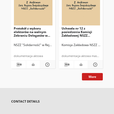
Protokół z wyboru
Uchwała nr 12 z
Uch
elektorów na walnym
posiedzenia Komisji
pos
Zebraniu Delegatów w
Zakładowej NSZZ
Za
Rejonie Budowy Dróg w
"Solidarność" w dn.
"So
Kielcach
27.07.81 r.
13.
NSZZ "Solidarność" w Rejonie Budowy Dróg w Kielcach
Komisja Zakładowa NSZZ "Solidarnoś
Komisja Zakład
Kom
dokumentacja aktowa
dokumentacja aktowa maszynopis
More
CONTACT DETAILS