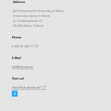
Address
Jan Kochanowski University of Kielce
University Library in Kielce
ul. Uniwersytecka 19
25-406 Kielce, Poland
Phone
(+48) 41 349 71 55
E-Mail
buk@ujk.edu.pl
Visit us!
http://buk.ujk.edu.pl/
Facebook
External
link,
will