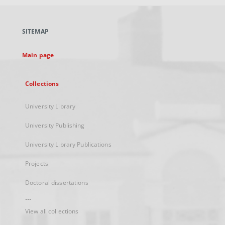
open
in
a
SITEMAP
new
tab
Main page
Collections
University Library
University Publishing
University Library Publications
Projects
Doctoral dissertations
...
View all collections