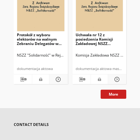
Protokół z wyboru
Uchwała nr 12 z
Uch
elektorów na walnym
posiedzenia Komisji
pos
Zebraniu Delegatów w
Zakładowej NSZZ
Za
Rejonie Budowy Dróg w
"Solidarność" w dn.
"So
Kielcach
27.07.81 r.
13.
NSZZ "Solidarność" w Rejonie Budowy Dróg w Kielcach
Komisja Zakładowa NSZZ "Solidarnoś
Komisja Zakład
Kom
dokumentacja aktowa
dokumentacja aktowa maszynopis
More
CONTACT DETAILS