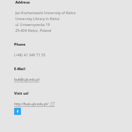
Address
Jan Kochanowski University of Kielce
University Library in Kielce
ul. Uniwersytecka 19
25-406 Kielce, Poland
Phone
(+48) 41 349 71 55
E-Mail
buk@ujk.edu.pl
Visit us!
http://buk.ujk.edu.pl/
Facebook
External
link,
will