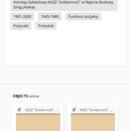
Komisja Zakładowa NSZZ "Solidarność" w Rejonie Budowy
Dróg (Kielce)
1901-2000
1945-1989
Fundusz socjalny
Pożyczki
Protokół
OBJECTS
similar
NSZZ "Solidarność" w Rejonie Budowy Dróg w Kielcach (Komisje Oddziałowe, wybory, sprawy pracownicze)
NSZZ "Solidarność" w Rejonie Budowy Dróg w Kielcach