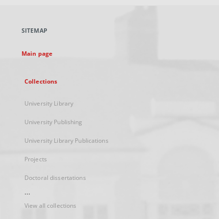
open
in
a
SITEMAP
new
tab
Main page
Collections
University Library
University Publishing
University Library Publications
Projects
Doctoral dissertations
...
View all collections