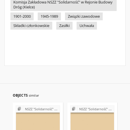
Komisja Zakładowa NSZZ "Solidarność" w Rejonie Budowy
Dróg (Kielce)
1901-2000
1945-1989
Związki zawodowe
Składki członkowskie
Zasiłki
Uchwała
OBJECTS
similar
NSZZ "Solidarność" w Rejonie Budowy Dróg w Kielcach (Komisje Oddziałowe, wybory, sprawy pracownicze)
NSZZ "Solidarność" w Rejonie Budowy Dróg w Kielcach