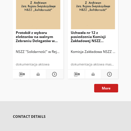
Protokół z wyboru
Uchwała nr 12 z
Uch
elektorów na walnym
posiedzenia Komisji
pos
Zebraniu Delegatów w
Zakładowej NSZZ
Za
Rejonie Budowy Dróg w
"Solidarność" w dn.
"So
Kielcach
27.07.81 r.
13.
NSZZ "Solidarność" w Rejonie Budowy Dróg w Kielcach
Komisja Zakładowa NSZZ "Solidarnoś
Komisja Zakład
Kom
dokumentacja aktowa
dokumentacja aktowa maszynopis
More
CONTACT DETAILS