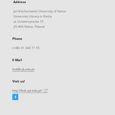
Address
Jan Kochanowski University of Kielce
University Library in Kielce
ul. Uniwersytecka 19
25-406 Kielce, Poland
Phone
(+48) 41 349 71 55
E-Mail
buk@ujk.edu.pl
Visit us!
http://buk.ujk.edu.pl/
Facebook
External
link,
will