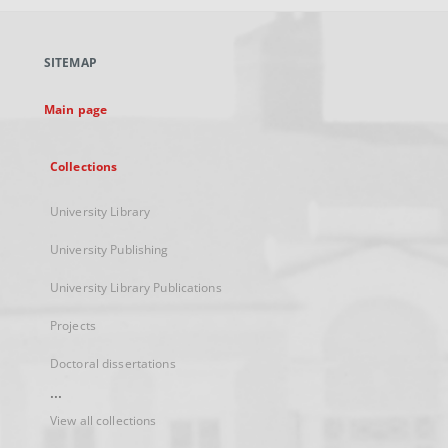
open
in
a
SITEMAP
new
tab
Main page
Collections
University Library
University Publishing
University Library Publications
Projects
Doctoral dissertations
...
View all collections