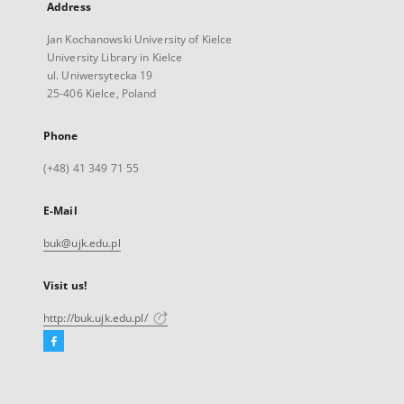
Address
Jan Kochanowski University of Kielce
University Library in Kielce
ul. Uniwersytecka 19
25-406 Kielce, Poland
Phone
(+48) 41 349 71 55
E-Mail
buk@ujk.edu.pl
Visit us!
http://buk.ujk.edu.pl/
Facebook
External
link,
will