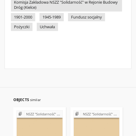
Komisja Zakładowa NSZZ "Solidarność" w Rejonie Budowy
Dróg (Kielce)
1901-2000
1945-1989
Fundusz socjalny
Pożyczki
Uchwała
OBJECTS
similar
NSZZ "Solidarność" w Rejonie Budowy Dróg w Kielcach (Komisje Oddziałowe, wybory, sprawy pracownicze)
NSZZ "Solidarność" w Rejonie Budowy Dróg w Kielcach