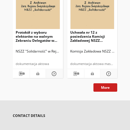
Protokół z wyboru
Uchwała nr 12 z
Uch
elektorów na walnym
posiedzenia Komisji
pos
Zebraniu Delegatów w
Zakładowej NSZZ
Za
Rejonie Budowy Dróg w
"Solidarność" w dn.
"So
Kielcach
27.07.81 r.
13.
NSZZ "Solidarność" w Rejonie Budowy Dróg w Kielcach
Komisja Zakładowa NSZZ "Solidarnoś
Komisja Zakład
Kom
dokumentacja aktowa
dokumentacja aktowa maszynopis
More
CONTACT DETAILS