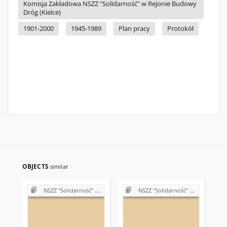
Komisja Zakładowa NSZZ "Solidarność" w Rejonie Budowy
Dróg (Kielce)
1901-2000
1945-1989
Plan pracy
Protokół
OBJECTS
similar
NSZZ "Solidarność" w Rejonie Budowy Dróg w Kielcach (Komisje Oddziałowe, wybory, sprawy pracownicze)
NSZZ "Solidarność" w Rejonie Budowy Dróg w Kielcach