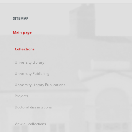
open
in
a
SITEMAP
new
tab
Main page
Collections
University Library
University Publishing
University Library Publications
Projects
Doctoral dissertations
...
View all collections