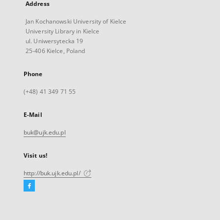
Address
Jan Kochanowski University of Kielce
University Library in Kielce
ul. Uniwersytecka 19
25-406 Kielce, Poland
Phone
(+48) 41 349 71 55
E-Mail
buk@ujk.edu.pl
Visit us!
http://buk.ujk.edu.pl/
Facebook
External
link,
will