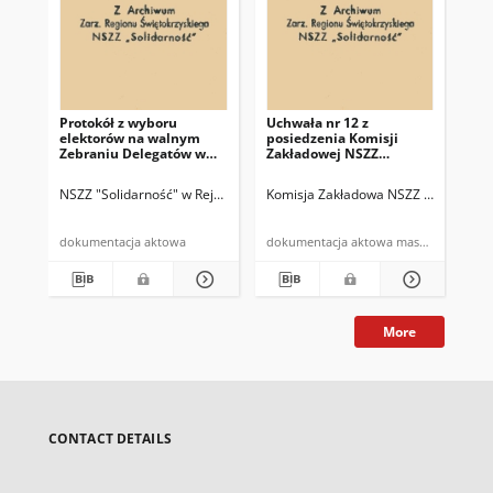
Protokół z wyboru
Uchwała nr 12 z
Uch
elektorów na walnym
posiedzenia Komisji
pos
Zebraniu Delegatów w
Zakładowej NSZZ
Za
Rejonie Budowy Dróg w
"Solidarność" w dn.
"So
Kielcach
27.07.81 r.
13.
NSZZ "Solidarność" w Rejonie Budowy Dróg w Kielcach
Komisja Zakładowa NSZZ "Solidarnoś
Komisja Zakład
Kom
dokumentacja aktowa
dokumentacja aktowa maszynopis
More
CONTACT DETAILS