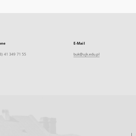
one
E-Mail
8) 41 349 71 55
buk@ujk.edu.pl