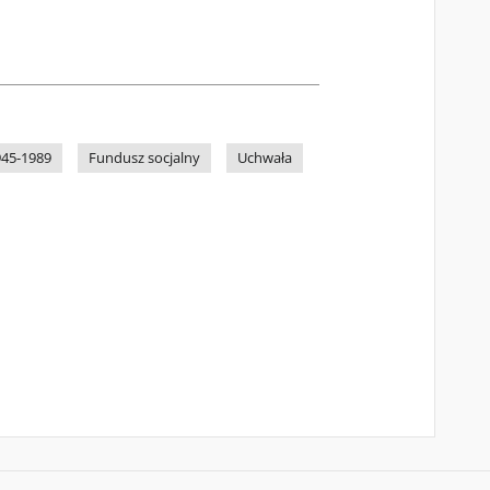
945-1989
Fundusz socjalny
Uchwała