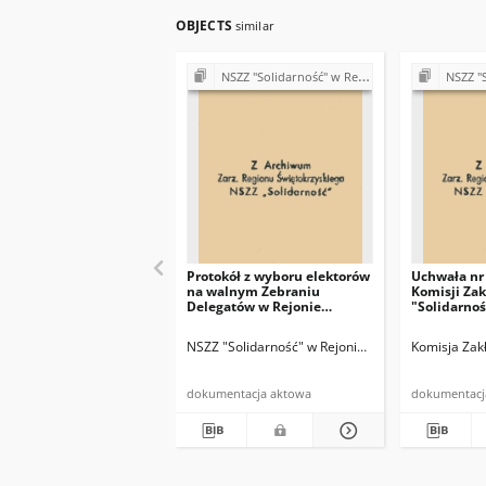
OBJECTS
similar
NSZZ "Solidarność" w Rejonie Budowy Dróg w Kielcach (Komisje Oddziałowe, wybory, sprawy pracownicze)
NSZZ "Solidarno
Protokół z wyboru elektorów
Uchwała nr 
na walnym Zebraniu
Komisji Za
Delegatów w Rejonie
"Solidarnoś
Budowy Dróg w Kielcach
r.
NSZZ "Solidarność" w Rejonie Budowy Dróg w Kie
Komisja Zak
dokumentacja aktowa