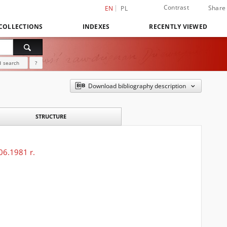
Contrast
Share
EN
PL
COLLECTIONS
INDEXES
RECENTLY VIEWED
 search
?
Download bibliography description
STRUCTURE
06.1981 r.