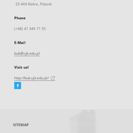
25-406 Kielce, Poland
Phone
(+48) 41 349 71 55
E-Mail
buk@ujk.edu.pl
Visit us!
http://buk.ujk.edu.pl/
Facebook
External
link,
will
open
in
a
SITEMAP
new
tab