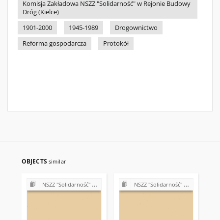
Komisja Zakładowa NSZZ "Solidarność" w Rejonie Budowy
Dróg (Kielce)
1901-2000
1945-1989
Drogownictwo
Reforma gospodarcza
Protokół
OBJECTS
similar
NSZZ "Solidarność" w Rejonie Budowy Dróg w Kielcach (Komisje Oddziałowe, wybory, sprawy pracownicze)
NSZZ "Solidarność" w Rejonie Budowy Dróg w Kielcach