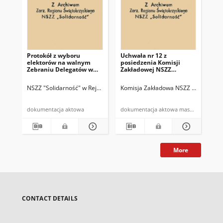
Protokół z wyboru
Uchwała nr 12 z
Uch
elektorów na walnym
posiedzenia Komisji
pos
Zebraniu Delegatów w
Zakładowej NSZZ
Za
Rejonie Budowy Dróg w
"Solidarność" w dn.
"So
Kielcach
27.07.81 r.
13.
NSZZ "Solidarność" w Rejonie Budowy Dróg w Kielcach
Komisja Zakładowa NSZZ "Solidarnoś
Komisja Zakład
Kom
dokumentacja aktowa
dokumentacja aktowa maszynopis
More
CONTACT DETAILS