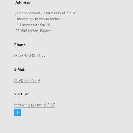
Address
Jan Kochanowski University of Kielce
University Library in Kielce
ul. Uniwersytecka 19
25-406 Kielce, Poland
Phone
(+48) 41 349 71 55
E-Mail
buk@ujk.edu.pl
Visit us!
http://buk.ujk.edu.pl/
Facebook
External
link,
will