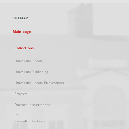
open
in
a
SITEMAP
new
tab
Main page
Collections
University Library
University Publishing
University Library Publications
Projects
Doctoral dissertations
...
View all collections