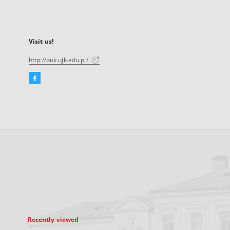
Visit us!
http://buk.ujk.edu.pl/
Facebook
External
link,
will
open
in
a
new
tab
Recently viewed