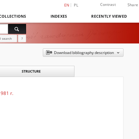
Contrast
Share
EN
PL
COLLECTIONS
INDEXES
RECENTLY VIEWED
 search
?
Download bibliography description
STRUCTURE
1981 r.