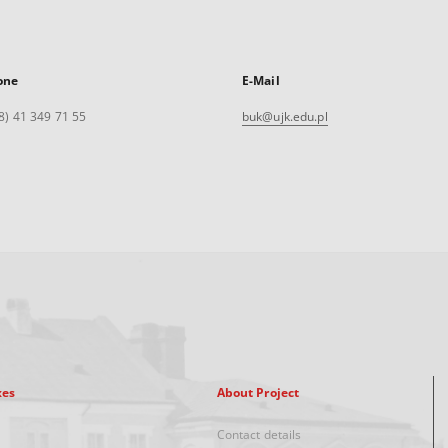
one
E-Mail
8) 41 349 71 55
buk@ujk.edu.pl
xes
About Project
Contact details