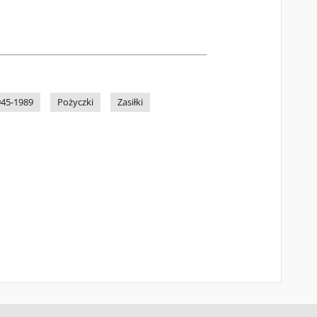
945-1989
Pożyczki
Zasiłki