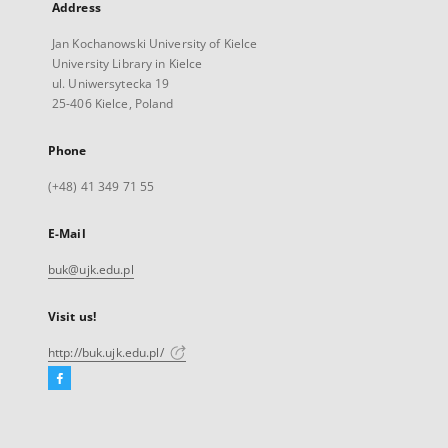
Address
Jan Kochanowski University of Kielce
University Library in Kielce
ul. Uniwersytecka 19
25-406 Kielce, Poland
Phone
(+48) 41 349 71 55
E-Mail
buk@ujk.edu.pl
Visit us!
http://buk.ujk.edu.pl/
Facebook
External
link,
will