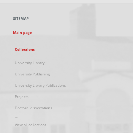
open
in
a
SITEMAP
new
tab
Main page
Collections
University Library
University Publishing
University Library Publications
Projects
Doctoral dissertations
...
View all collections