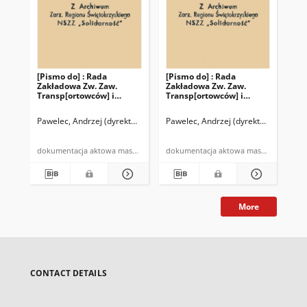
[Pismo do] : Rada
[Pismo do] : Rada
[Pi
Zakładowa Zw. Zaw.
Zakładowa Zw. Zaw.
Za
Transp[ortowców] i
Transp[ortowców] i
Tr
Drogowców przy Rejonie
Drogowców przy Rejonie
Dr
Budowy Dróg w Górkach
Budowy Dróg w Górkach
Bu
Pawelec, Andrzej (dyrektor Rejonu Budowy Dróg Kielce)
Pawelec, Andrzej (dyrektor Rejonu B
Paw
Szczukowskich k/Kielc
Szczukowskich k/Kielc
Szc
dokumentacja aktowa maszynopis
dokumentacja aktowa maszynopis
More
CONTACT DETAILS