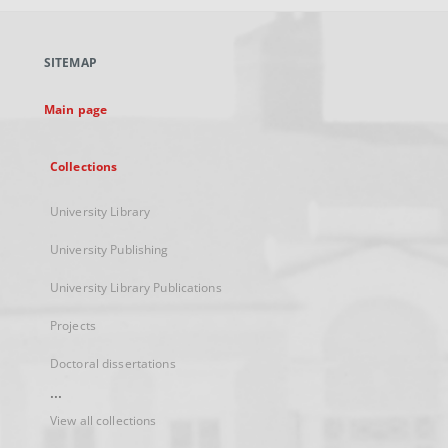
open
in
a
SITEMAP
new
tab
Main page
Collections
University Library
University Publishing
University Library Publications
Projects
Doctoral dissertations
...
View all collections