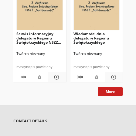
Serwis informacyjny
Wiadomości dnia
Uc
delegatury Regionu
delegatury Regionu
Re
Świętokrzyskiego NSZZ
Świętokrzyskiego
Św
"Solidarność"
"So
z d
Twórca nieznany
Twórca nieznany
Twó
maszynopis powielony
maszynopis powielony
mas
More
CONTACT DETAILS