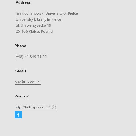
Address
Jan Kochanowski University of Kielce
University Library in Kielce
ul. Uniwersytecka 19
25-406 Kielce, Poland
Phone
(+48) 41 349 71 55
E-Mail
buk@ujk.edu.pl
Visit us!
http://buk.ujk.edu.pl/
Facebook
External
link,
will