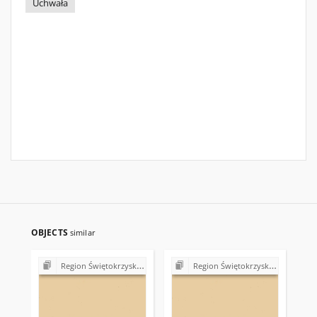
Uchwała
OBJECTS
similar
Region Świętokrzyski NSZZ "Solidarność". Delegatura Starachowice
Region Świętokrzyski NSZZ "Solidarność". Delegatura Starachowice