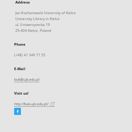
Address
Jan Kochanowski University of Kielce
University Library in Kielce
ul. Uniwersytecka 19
25-406 Kielce, Poland
Phone
(+48) 41 349 71 55
E-Mail
buk@ujk.edu.pl
Visit us!
http://buk.ujk.edu.pl/
Facebook
External
link,
will