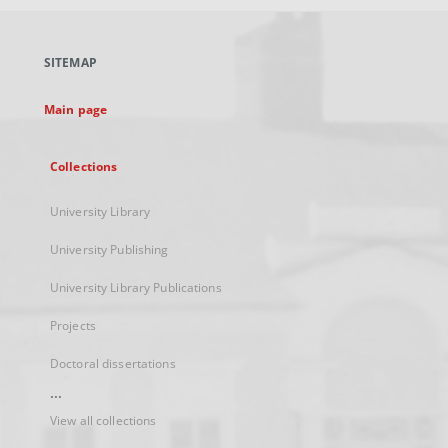
open
in
a
SITEMAP
new
tab
Main page
Collections
University Library
University Publishing
University Library Publications
Projects
Doctoral dissertations
...
View all collections