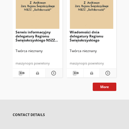
Serwis informacyjny
Wiadomości dnia
Uc
delegatury Regionu
delegatury Regionu
Re
Świętokrzyskiego NSZZ
Świętokrzyskiego
Św
"Solidarność"
"So
z d
Twórca nieznany
Twórca nieznany
Twó
maszynopis powielony
maszynopis powielony
mas
More
CONTACT DETAILS