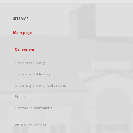
open
in
a
SITEMAP
new
tab
Main page
Collections
University Library
University Publishing
University Library Publications
Projects
Doctoral dissertations
...
View all collections