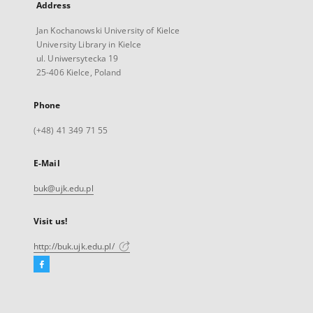
Address
Jan Kochanowski University of Kielce
University Library in Kielce
ul. Uniwersytecka 19
25-406 Kielce, Poland
Phone
(+48) 41 349 71 55
E-Mail
buk@ujk.edu.pl
Visit us!
http://buk.ujk.edu.pl/
Facebook
External
link,
will