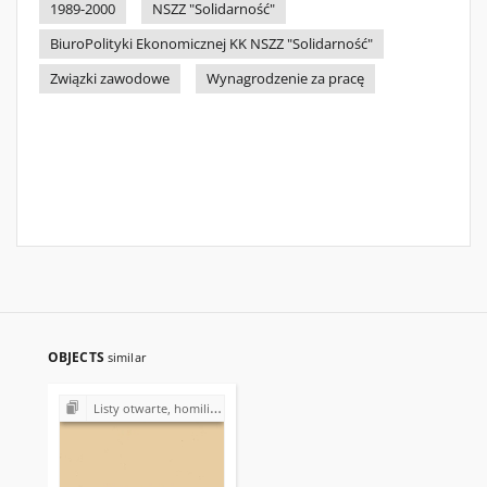
1989-2000
NSZZ "Solidarność"
BiuroPolityki Ekonomicznej KK NSZZ "Solidarność"
Związki zawodowe
Wynagrodzenie za pracę
OBJECTS
similar
Listy otwarte, homilie, przemówienia z lat 1980-1989