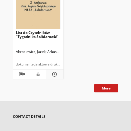
List do Czytelników
"Tygodnika Solidarność"
Abroziewicz, Jacek
Arkuszewski, Wojciech
Duriadz, Józef
Friszke, Andr
dokumentacja aktowa druk powielony
More
CONTACT DETAILS