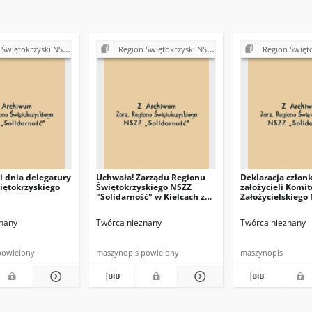
ki NSZZ "Solidarność". Delegatura Starachowice
Region Świętokrzyski NSZZ "Solidarność". Delegatura Starachowice
Region Świętokrzyski NSZZ "Solidarn
 dnia delegatury
Uchwała! Zarządu Regionu
Deklaracja człon
iętokrzyskiego
Świętokrzyskiego NSZZ
założycieli Komit
"Solidarność" w Kielcach z
Założycielskiego
dna 8 sierpnia 1981 r.
nany
Twórca nieznany
Twórca nieznany
powielony
maszynopis powielony
maszynopis