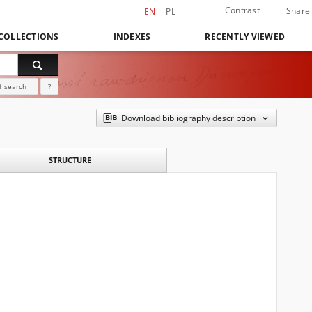
Contrast
Share
EN
PL
COLLECTIONS
INDEXES
RECENTLY VIEWED
 search
?
Download bibliography description
STRUCTURE