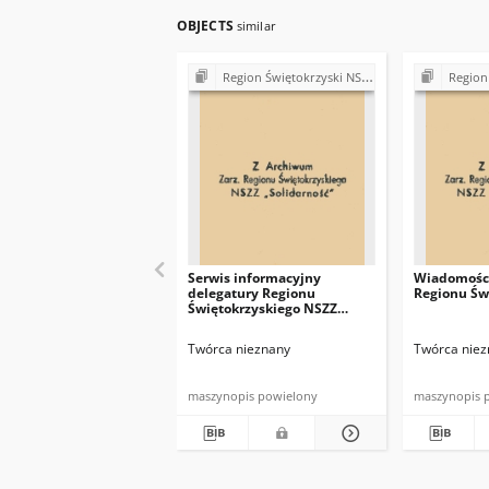
OBJECTS
similar
Region Świętokrzyski NSZZ "Solidarność". Delegatura Starachowice
Region Świętokrzys
Serwis informacyjny
Wiadomości
delegatury Regionu
Regionu Św
Świętokrzyskiego NSZZ
"Solidarność"
Twórca nieznany
Twórca niez
maszynopis powielony
maszynopis 