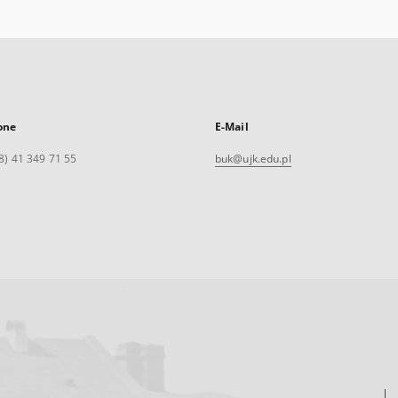
one
E-Mail
8) 41 349 71 55
buk@ujk.edu.pl