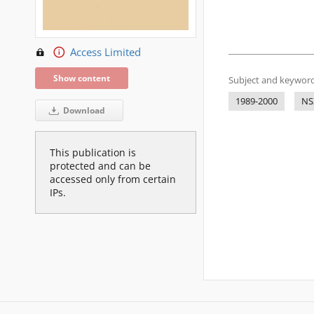
Access Limited
Show content
Subject and keyword
1989-2000
NS
Download
This publication is
protected and can be
accessed only from certain
IPs.