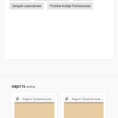
Związki zawodowe
Polskie Koleje Państwowe
OBJECTS
similar
Region Świętokrzyski NSZZ "Solidarność". Delegatura Starachowice
Region Świętokrzyski NSZZ "Solidarność". Delegatura Starachowice