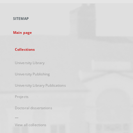
open
in
a
SITEMAP
new
tab
Main page
Collections
University Library
University Publishing
University Library Publications
Projects
Doctoral dissertations
...
View all collections