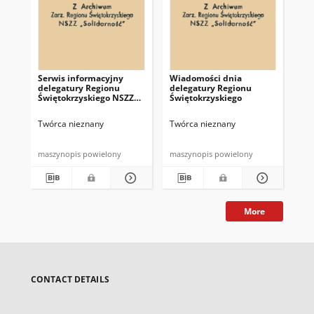
Serwis informacyjny
Wiadomości dnia
Uc
delegatury Regionu
delegatury Regionu
Re
Świętokrzyskiego NSZZ
Świętokrzyskiego
Św
"Solidarność"
"So
z d
Twórca nieznany
Twórca nieznany
Twó
maszynopis powielony
maszynopis powielony
mas
More
CONTACT DETAILS