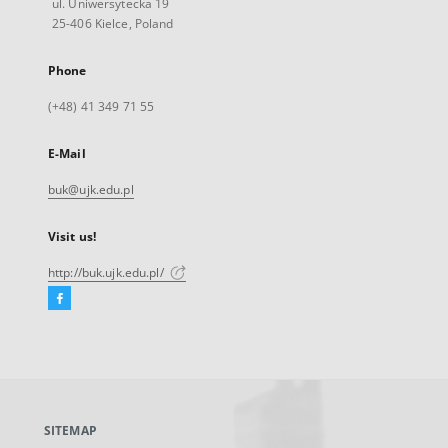
ul. Uniwersytecka 19
25-406 Kielce, Poland
Phone
(+48) 41 349 71 55
E-Mail
buk@ujk.edu.pl
Visit us!
http://buk.ujk.edu.pl/
Facebook
External
link,
will
open
in
a
SITEMAP
new