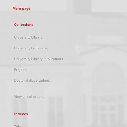
tab
Main page
Collections
University Library
University Publishing
University Library Publications
Projects
Doctoral dissertations
...
View all collections
Indexes
Title