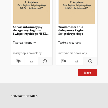
Serwis informacyjny
Wiadomości dnia
Uc
delegatury Regionu
delegatury Regionu
Re
Świętokrzyskiego NSZZ
Świętokrzyskiego
Św
"Solidarność"
"So
z d
Twórca nieznany
Twórca nieznany
Twó
maszynopis powielony
maszynopis powielony
mas
More
CONTACT DETAILS