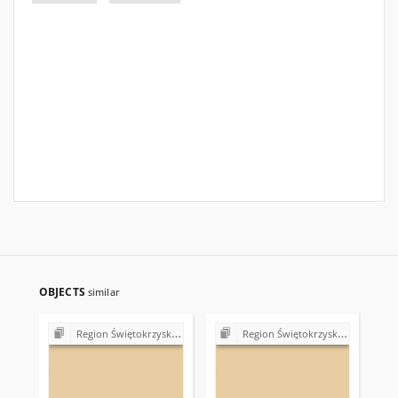
OBJECTS
similar
Region Świętokrzyski NSZZ "Solidarność". Delegatura Starachowice
Region Świętokrzyski NSZZ "Solidarność". Delegatura Starachowice