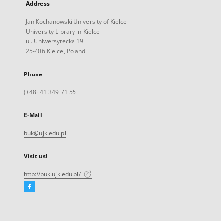
Address
Jan Kochanowski University of Kielce
University Library in Kielce
ul. Uniwersytecka 19
25-406 Kielce, Poland
Phone
(+48) 41 349 71 55
E-Mail
buk@ujk.edu.pl
Visit us!
http://buk.ujk.edu.pl/
Facebook
External
link,
will