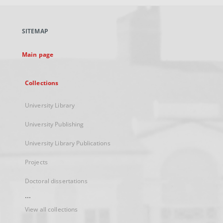
open
in
a
SITEMAP
new
tab
Main page
Collections
University Library
University Publishing
University Library Publications
Projects
Doctoral dissertations
...
View all collections