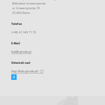
Biblioteka Uniwersytecka
ul. Uniwersytecka 19
25-406 Kielce
Telefon
(+48) 41 349 71 55
E-Mail
buk@ujk.edu.pl
Odwiedź nas!
http://buk.ujk.edu.pl/
Facebook
Link
zewnętrzny,
otworzy
się
w
nowej