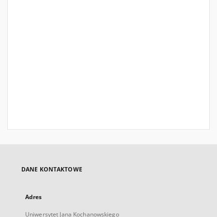
DANE KONTAKTOWE
Adres
Uniwersytet Jana Kochanowskiego