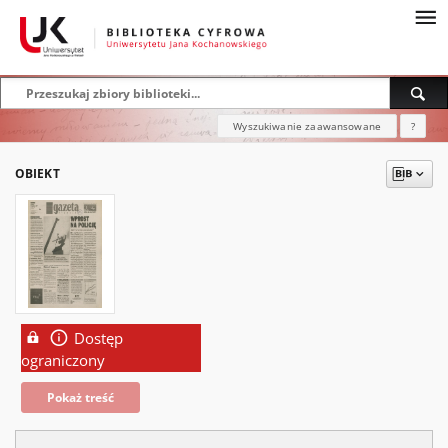
Wyszukiwanie zaawansowane
?
OBIEKT
Dostęp
ograniczony
Pokaż treść