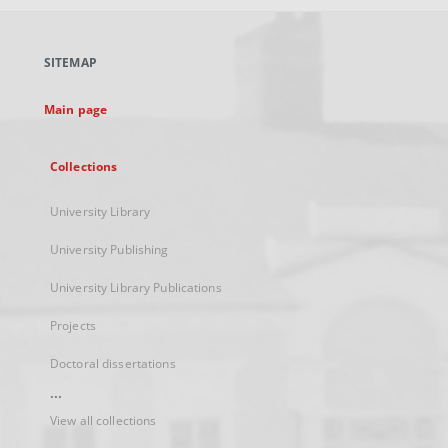
open
in
a
SITEMAP
new
tab
Main page
Collections
University Library
University Publishing
University Library Publications
Projects
Doctoral dissertations
...
View all collections