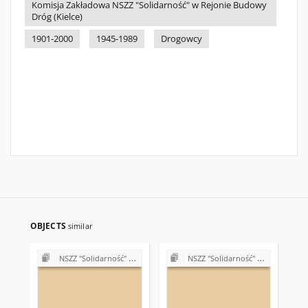
Komisja Zakładowa NSZZ "Solidarność" w Rejonie Budowy
Dróg (Kielce)
1901-2000
1945-1989
Drogowcy
OBJECTS
similar
NSZZ "Solidarność" w Rejonie Budowy Dróg w Kielcach (Komisje Oddziałowe, wybory, sprawy pracownicze)
NSZZ "Solidarność" w Rejonie Budowy Dróg w Kielcach