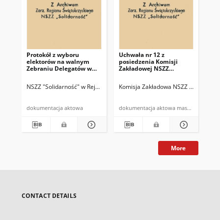
Protokół z wyboru
Uchwała nr 12 z
Uch
elektorów na walnym
posiedzenia Komisji
pos
Zebraniu Delegatów w
Zakładowej NSZZ
Za
Rejonie Budowy Dróg w
"Solidarność" w dn.
"So
Kielcach
27.07.81 r.
13.
NSZZ "Solidarność" w Rejonie Budowy Dróg w Kielcach
Komisja Zakładowa NSZZ "Solidarnoś
Komisja Zakład
Kom
dokumentacja aktowa
dokumentacja aktowa maszynopis
More
CONTACT DETAILS