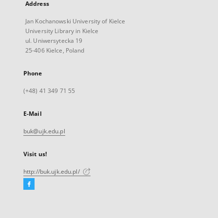
Address
Jan Kochanowski University of Kielce
University Library in Kielce
ul. Uniwersytecka 19
25-406 Kielce, Poland
Phone
(+48) 41 349 71 55
E-Mail
buk@ujk.edu.pl
Visit us!
http://buk.ujk.edu.pl/
Facebook
External
link,
will