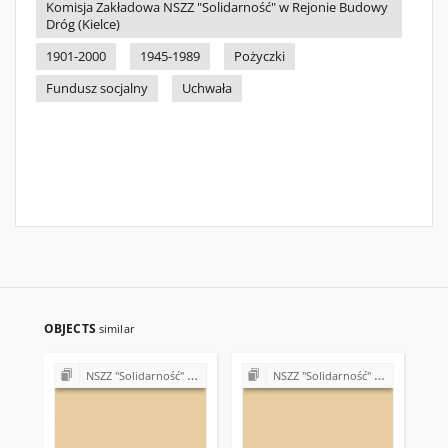
Komisja Zakładowa NSZZ "Solidarność" w Rejonie Budowy
Dróg (Kielce)
1901-2000
1945-1989
Pożyczki
Fundusz socjalny
Uchwała
OBJECTS
similar
NSZZ "Solidarność" w Rejonie Budowy Dróg w Kielcach (Komisje Oddziałowe, wybory, sprawy pracownicze)
NSZZ "Solidarność" w Rejonie Budowy Dróg w Kielcach