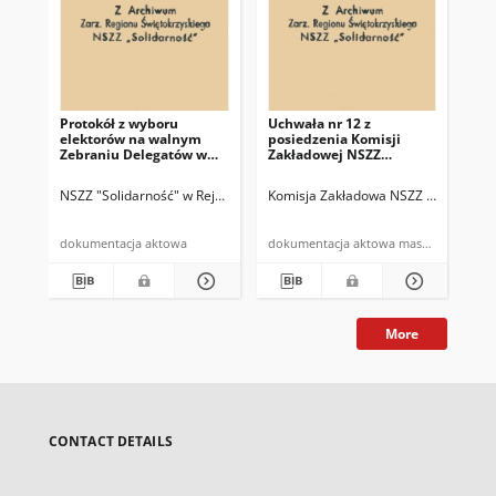
Protokół z wyboru
Uchwała nr 12 z
Uch
elektorów na walnym
posiedzenia Komisji
pos
Zebraniu Delegatów w
Zakładowej NSZZ
Za
Rejonie Budowy Dróg w
"Solidarność" w dn.
"So
Kielcach
27.07.81 r.
13.
NSZZ "Solidarność" w Rejonie Budowy Dróg w Kielcach
Komisja Zakładowa NSZZ "Solidarnoś
Komisja Zakład
Kom
dokumentacja aktowa
dokumentacja aktowa maszynopis
More
CONTACT DETAILS