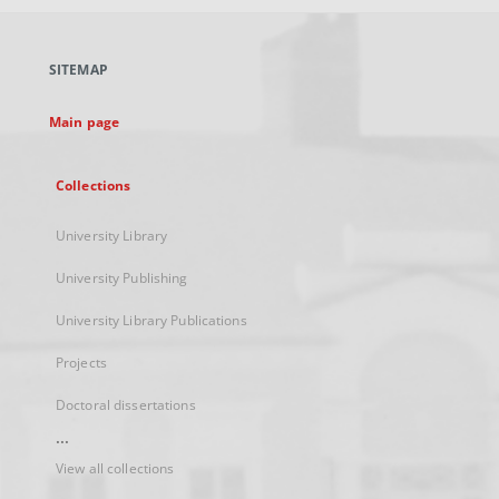
open
in
a
SITEMAP
new
tab
Main page
Collections
University Library
University Publishing
University Library Publications
Projects
Doctoral dissertations
...
View all collections