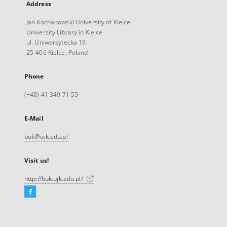
Address
Jan Kochanowski University of Kielce
University Library in Kielce
ul. Uniwersytecka 19
25-406 Kielce, Poland
Phone
(+48) 41 349 71 55
E-Mail
buk@ujk.edu.pl
Visit us!
http://buk.ujk.edu.pl/
Facebook
External
link,
will