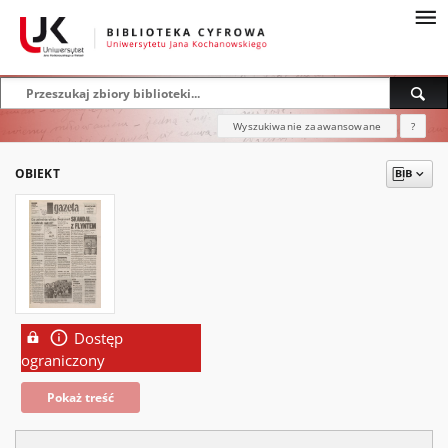
Wyszukiwanie zaawansowane
?
OBIEKT
Dostęp
ograniczony
Pokaż treść