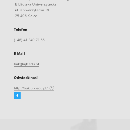
Biblioteka Uniwersytecka
ul. Uniwersytecka 19
25-406 Kielce
Telefon
(+48) 41 349 71 55
E-Mail
buk@ujk.edu.pl
Odwiedź nas!
http://buk.ujk.edu.pl/
Facebook
Link
zewnętrzny,
otworzy
się
w
nowej