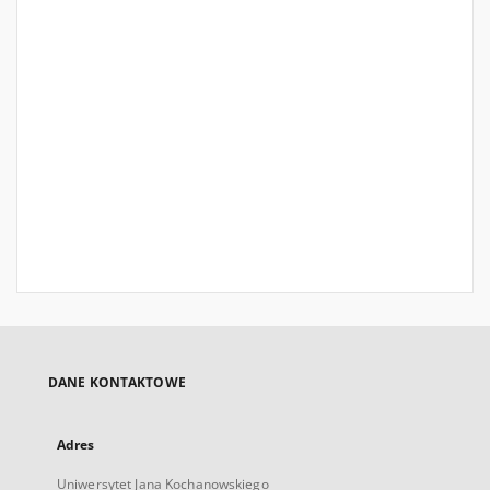
DANE KONTAKTOWE
Adres
Uniwersytet Jana Kochanowskiego