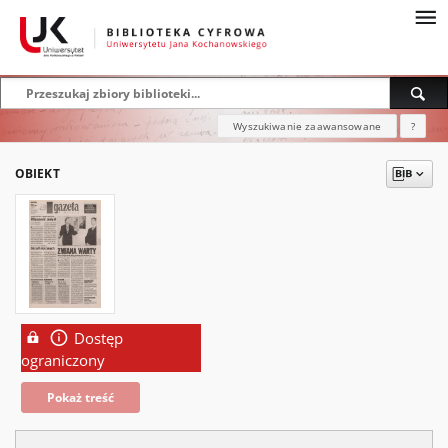
Wyszukiwanie zaawansowane
?
OBIEKT
Dostęp
ograniczony
Pokaż treść