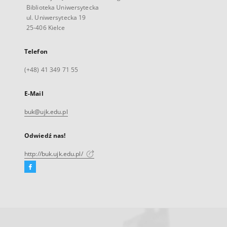
Biblioteka Uniwersytecka
ul. Uniwersytecka 19
25-406 Kielce
Telefon
(+48) 41 349 71 55
E-Mail
buk@ujk.edu.pl
Odwiedź nas!
http://buk.ujk.edu.pl/
Facebook
Link
zewnętrzny,
otworzy
się
w
nowej