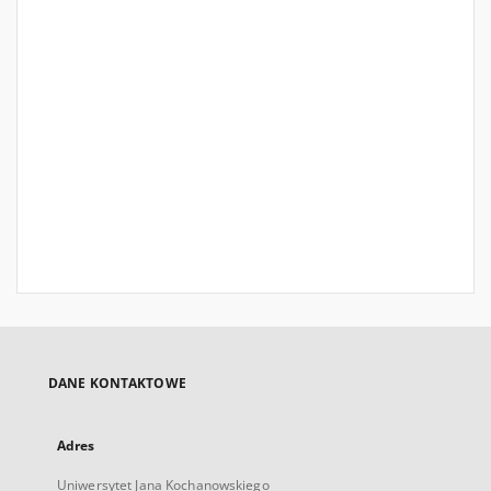
DANE KONTAKTOWE
Adres
Uniwersytet Jana Kochanowskiego