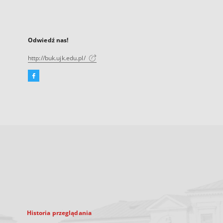
Odwiedź nas!
http://buk.ujk.edu.pl/
Facebook
Link
zewnętrzny,
otworzy
się
w
nowej
karcie
Historia przeglądania