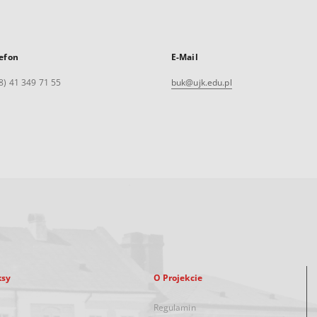
efon
E-Mail
8) 41 349 71 55
buk@ujk.edu.pl
ksy
O Projekcie
Regulamin