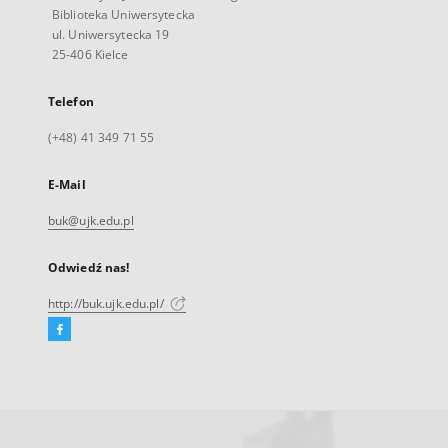
Biblioteka Uniwersytecka
ul. Uniwersytecka 19
25-406 Kielce
Telefon
(+48) 41 349 71 55
E-Mail
buk@ujk.edu.pl
Odwiedź nas!
http://buk.ujk.edu.pl/
Facebook
Link
zewnętrzny,
otworzy
się
w
nowej