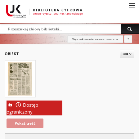
Wyszukiwanie zaawansowane
?
OBIEKT
Dostęp
ograniczony
Pokaż treść