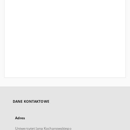
DANE KONTAKTOWE
Adres
Uniwersytet Jana Kochanowskiego