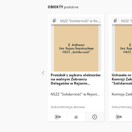
OBIEKTY
podobne
NSZZ "Solidarność" w Rejonie Budowy Dróg w Kielcach (Komisje Oddziałowe, wybory, sprawy pracownicze)
NSZZ "Solidarno
Protokół z wyboru elektorów
Uchwała nr 
na walnym Zebraniu
Komisji Za
Delegatów w Rejonie
"Solidarnoś
Budowy Dróg w Kielcach
r.
NSZZ "Solidarność" w Rejonie Budowy Dróg w Kie
Komisja Zak
dokumentacja aktowa