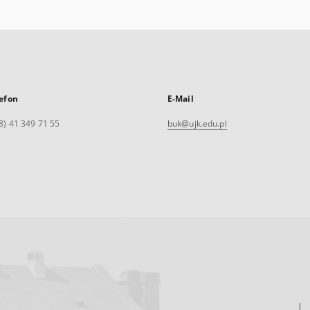
efon
E-Mail
8) 41 349 71 55
buk@ujk.edu.pl