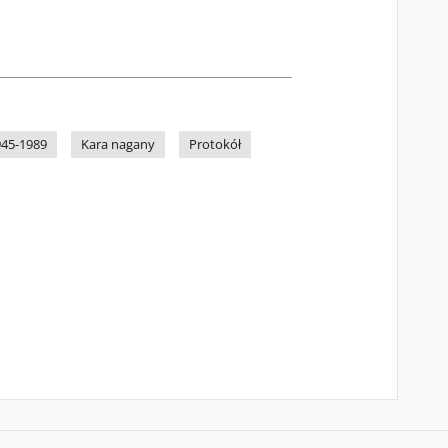
945-1989
Kara nagany
Protokół