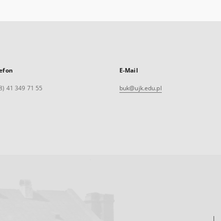
efon
E-Mail
8) 41 349 71 55
buk@ujk.edu.pl