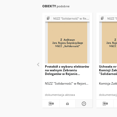
OBIEKTY
podobne
NSZZ "Solidarność" w Rejonie Budowy Dróg w Kielcach (Komisje Oddziałowe, wybory, sprawy pracownicze)
NSZZ "Solidarno
Protokół z wyboru elektorów
Uchwała nr 
na walnym Zebraniu
Komisji Za
Delegatów w Rejonie
"Solidarnoś
Budowy Dróg w Kielcach
r.
NSZZ "Solidarność" w Rejonie Budowy Dróg w Kie
Komisja Zak
dokumentacja aktowa