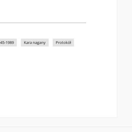
945-1989
Kara nagany
Protokół