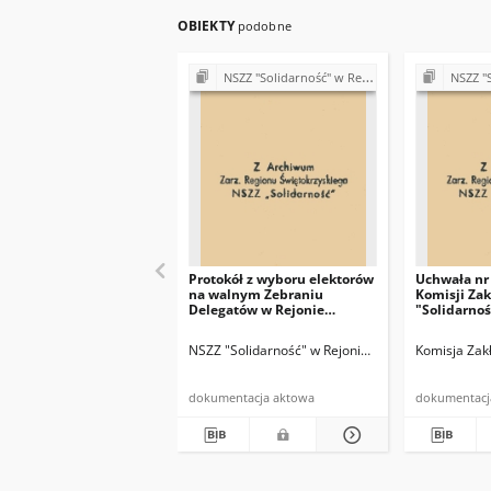
OBIEKTY
podobne
NSZZ "Solidarność" w Rejonie Budowy Dróg w Kielcach (Komisje Oddziałowe, wybory, sprawy pracownicze)
NSZZ "Solidarno
Protokół z wyboru elektorów
Uchwała nr 
na walnym Zebraniu
Komisji Za
Delegatów w Rejonie
"Solidarnoś
Budowy Dróg w Kielcach
r.
NSZZ "Solidarność" w Rejonie Budowy Dróg w Kie
Komisja Zak
dokumentacja aktowa