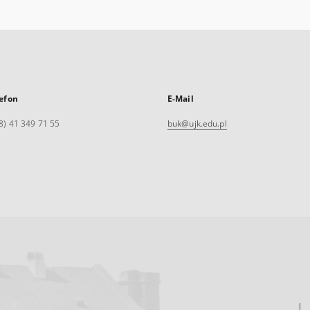
efon
E-Mail
8) 41 349 71 55
buk@ujk.edu.pl